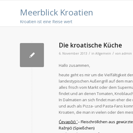
Meerblick Kroatien
Kroatien ist eine Reise wert
Die kroatische Küche
/
/
6. November 2013
in
Allgemein
von
admin
Hallo zusammen,
heute geht es mir um die Vielfältigkeit 
landestypischen Außengrill auf dem man 
alles frisch vom Markt oder dem Supermar
findet und an denen Tomaten, Knoblauch,
In Dalmatien an sich findet man eher die 
und auch als Pizza- und Pasta-Fans komme
Kroatien, die man in vielen oder den me
Ćevapčići
´
– Fleischröllchen aus gewürzt
Ražnjići
(Spießchen)