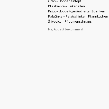
Grah
– Bohneneintopf
Pljeskavica
– Frikadellen
Pršut
– doppelt-geräucherter Schinken
Palačinke
– Palatschinken, Pfannkuchen
Šljivovica
– Pflaumenschnaps
Na, Appetit bekommen?